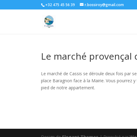
+32 475 45 56 39
r.bossiroy@gmail.com
Le marché provençal 
Le marché de Cassis se déroule deux fois par sem
place Baragnon face à la Mairie. Vous pourrez y
pied de notre appartement.
Design de
Elegant Themes
| Propulsé par
Wo