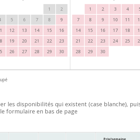
1
2
1
2
3
4
4
5
6
7
8
9
7
8
9
10
11
1
1
12
13
14
15
16
14
15
16
17
18
1
8
19
20
21
22
23
21
22
23
24
25
2
5
26
27
28
29
30
28
29
30
upé
er les disponibilités qui existent (case blanche), pui
le formulaire en bas de page
Prix/semaine