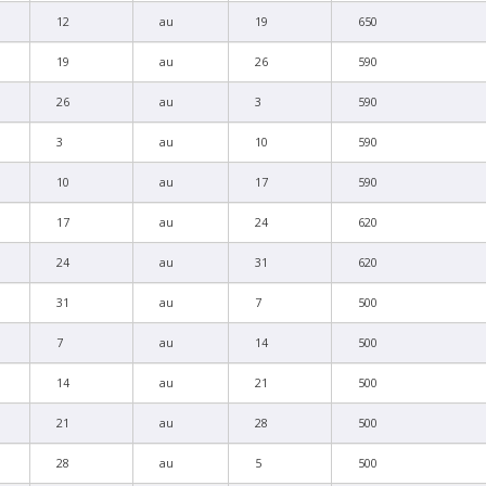
12
au
19
650
19
au
26
590
26
au
3
590
3
au
10
590
10
au
17
590
17
au
24
620
24
au
31
620
31
au
7
500
7
au
14
500
14
au
21
500
21
au
28
500
28
au
5
500