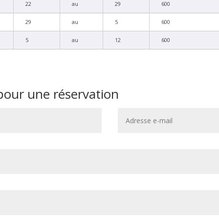
22
au
29
600
29
au
5
600
5
au
12
600
our une réservation