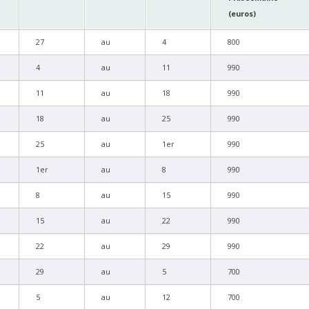
(euros)
27
au
4
800
4
au
11
990
11
au
18
990
18
au
25
990
25
au
1er
990
1er
au
8
990
8
au
15
990
15
au
22
990
22
au
29
990
29
au
5
700
5
au
12
700