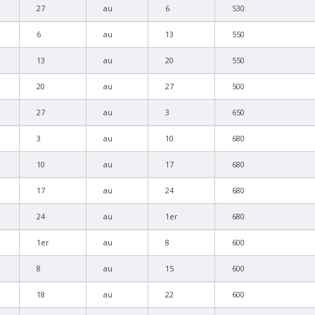
27
au
6
530
6
au
13
550
13
au
20
550
20
au
27
500
27
au
3
650
3
au
10
680
10
au
17
680
17
au
24
680
24
au
1er
680
1er
au
8
600
8
au
15
600
18
au
22
600