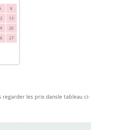
5
6
2
13
9
20
6
27
s regarder les prix dansle tableau ci-