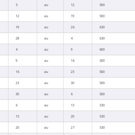
5
au
12
500
12
au
19
500
19
au
26
630
28
au
4
630
4
au
9
600
9
au
16
500
16
au
23
500
23
au
30
500
30
au
6
500
6
au
13
530
13
au
20
530
20
au
27
530