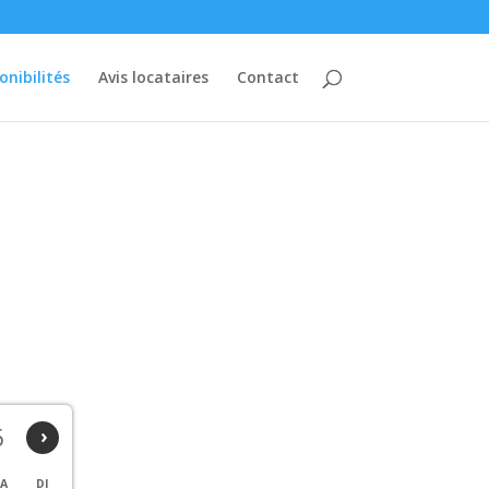
onibilités
Avis locataires
Contact
6
›
A
DI