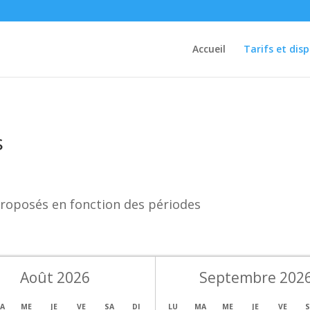
Accueil
Tarifs et disp
s
s proposés en fonction des périodes
Août 2026
Septembre 202
A
ME
JE
VE
SA
DI
LU
MA
ME
JE
VE
S