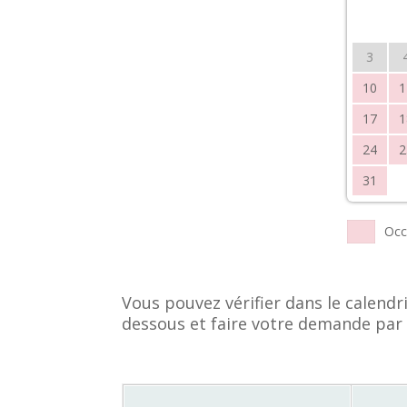
3
10
1
17
1
24
2
31
Occ
Vous pouvez vérifier dans le calendri
dessous et faire votre demande par 